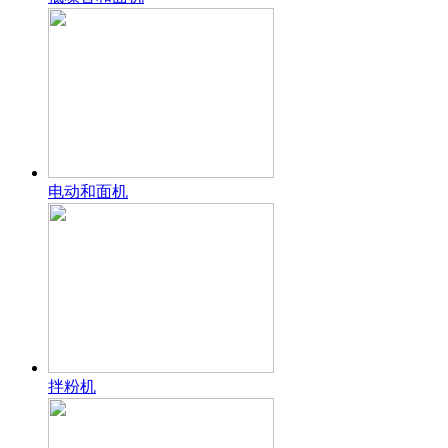
电动和面机
拌粉机