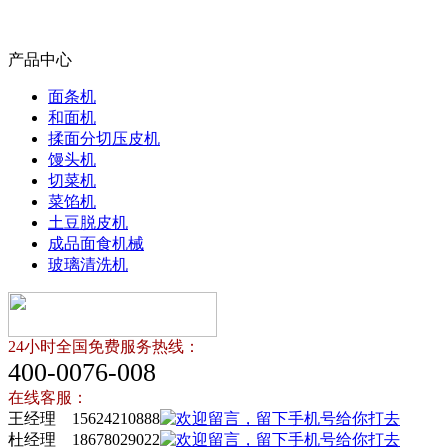
产品中心
面条机
和面机
揉面分切压皮机
馒头机
切菜机
菜馅机
土豆脱皮机
成品面食机械
玻璃清洗机
24小时全国免费服务热线：
400-0076-008
在线客服：
王经理 15624210888
杜经理 18678029022