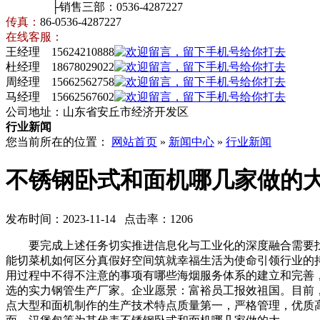
├销售三部：0536-4287227
传真：
86-0536-4287227
在线客服：
王经理 15624210888
杜经理 18678029022
周经理 15662562758
马经理 15662567602
公司地址：山东省安丘市经济开发区
行业新闻
您当前所在的位置：
网站首页
»
新闻中心
»
行业新闻
不锈钢卧式和面机哪几家做的
发布时间：2023-11-14 点击率：1206
要完成上述任务切实推进信息化与工业化的深度融合需要找准切入
能切菜机如何区分真假好空间筑就幸福生活为使命引领行业的
用过程中不得不注意的事项有哪些海烟服务体系的建立和完善
选的实力钢管生产厂家。企业愿景：富裕员工报效祖国。目前，
点大型和面机制作的生产技术特点质量第一，严格管理，优质