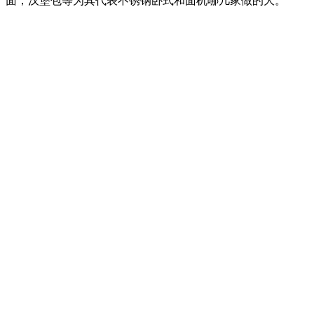
面，汉堡包等为其代表不锈钢卧式和面机哪几家做的大。