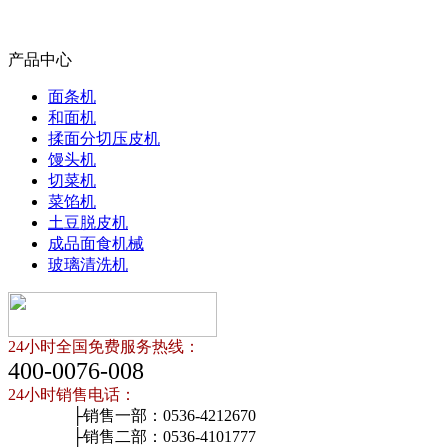
产品中心
面条机
和面机
揉面分切压皮机
馒头机
切菜机
菜馅机
土豆脱皮机
成品面食机械
玻璃清洗机
24小时全国免费服务热线：
400-0076-008
24小时销售电话：
├销售一部：0536-4212670
├销售二部：0536-4101777