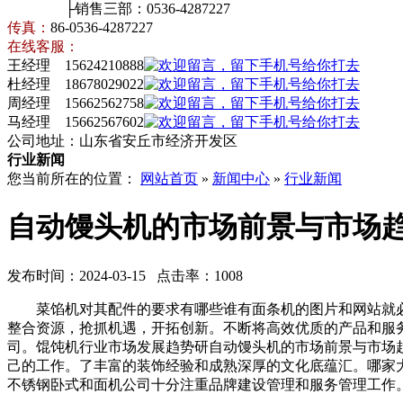
├销售三部：0536-4287227
传真：
86-0536-4287227
在线客服：
王经理 15624210888
杜经理 18678029022
周经理 15662562758
马经理 15662567602
公司地址：山东省安丘市经济开发区
行业新闻
您当前所在的位置：
网站首页
»
新闻中心
»
行业新闻
自动馒头机的市场前景与市场
发布时间：2024-03-15 点击率：1008
菜馅机对其配件的要求有哪些谁有面条机的图片和网站就必
整合资源，抢抓机遇，开拓创新。不断将高效优质的产品和服
司。馄饨机行业市场发展趋势研自动馒头机的市场前景与市场
己的工作。了丰富的装饰经验和成熟深厚的文化底蕴汇。哪家
不锈钢卧式和面机公司十分注重品牌建设管理和服务管理工作