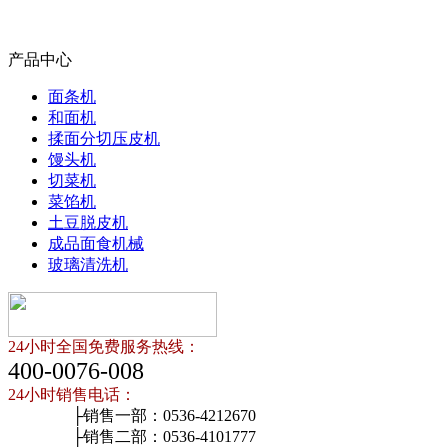
产品中心
面条机
和面机
揉面分切压皮机
馒头机
切菜机
菜馅机
土豆脱皮机
成品面食机械
玻璃清洗机
24小时全国免费服务热线：
400-0076-008
24小时销售电话：
├销售一部：0536-4212670
├销售二部：0536-4101777