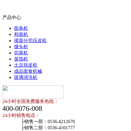
产品中心
面条机
和面机
揉面分切压皮机
馒头机
切菜机
菜馅机
土豆脱皮机
成品面食机械
玻璃清洗机
24小时全国免费服务热线：
400-0076-008
24小时销售电话：
├销售一部：0536-4212670
├销售二部：0536-4101777